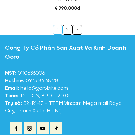
4.990.000đ
1
2
»
Công Ty Cổ Phần Sản Xuất Và Kinh Doanh
Goro
MST:
0110636006
Hotline:
0973.86.68.28
Email:
hello@gorobike.com
Time:
T2 – CN, 8:30 – 20:00
Trụ sở:
B2-R1-17 – TTTM Vincom Mega mall Royal
City, Thanh Xuân, Hà Nội.