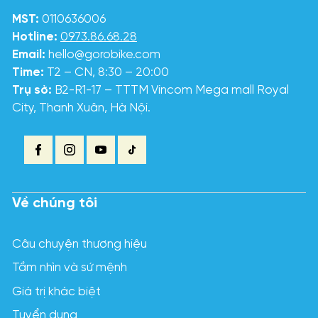
MST:
0110636006
Hotline:
0973.86.68.28
Email:
hello@gorobike.com
Time:
T2 – CN, 8:30 – 20:00
Trụ sở:
B2-R1-17 – TTTM Vincom Mega mall Royal
City, Thanh Xuân, Hà Nội.
Về chúng tôi
Câu chuyện thương hiệu
Tầm nhìn và sứ mệnh
Giá trị khác biệt
Tuyển dụng