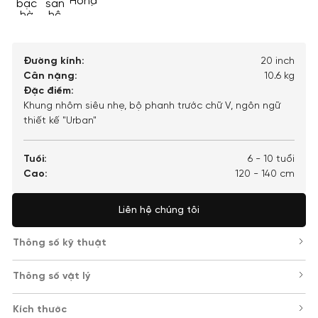
Hồng
bạc
san
hà
hô
Đường kính:
20 inch
Cân nặng:
10.6 kg
Đặc điểm:
Khung nhôm siêu nhẹ, bộ phanh trước chữ V, ngôn ngữ
thiết kế "Urban"
Tuổi:
6 - 10 tuổi
Cao:
120 - 140 cm
Liên hệ chúng tôi
Thông số kỹ thuật
Thông số vật lý
Kích thước