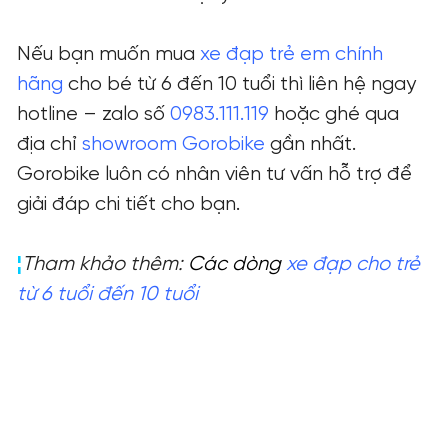
Nếu bạn muốn mua
xe đạp trẻ em chính
hãng
cho bé từ 6 đến 10 tuổi thì liên hệ ngay
hotline – zalo số
0983.111.119
hoặc ghé qua
địa chỉ
showroom Gorobike
gần nhất.
Gorobike luôn có nhân viên tư vấn hỗ trợ để
giải đáp chi tiết cho bạn.
¦
Tham khảo thêm:
Các dòng
xe đạp cho trẻ
từ 6 tuổi đến 10 tuổi