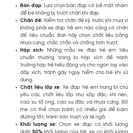
Bàn đạp
: Lựa chọn bàn đạp có bề mặt nhám
để bé không bị trượt chân khi đạp.
Chân đế
: Kiểm tra chân đế kỹ trước khi mua vì
không phải xe đạp trẻ em nào cũng có chân
đế tiêu chuẩn. Bạn hãy chọn chất liệu bằng
nhựa cứng, chắc chắn và chống trơn trượt.
Hộp xích
: Những mẫu xe đạp trẻ em tiêu
chuẩn thường trang bị hộp xích để tránh
trường hợp trẻ hiếu động và cho ngón tay vào
dây xích, tránh gây nguy hiểm cho bé khi sử
dụng.
Chất liệu lốp xe
: Xe đạp trẻ em trang bị chủ
yếu các chất liệu lốp như xốp đặc, khí nén,
cao su tổ ong, cao su đặc và nhựa cứng. Bố
mẹ có thể chọn bánh có nhiều gai để bám
đường tốt, tránh trơn trượt và té ngã.
Khối lượng xe
: Chọn xe đạp có khối lượng
dưới
50%
khối lượng của trẻ, xe có khối lượng