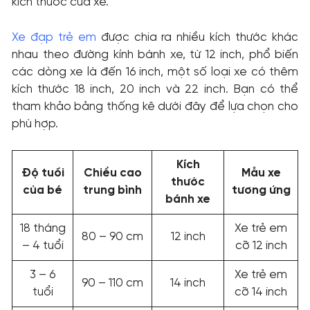
kích thước của xe.
Xe đạp trẻ em
được chia ra nhiều kích thước khác
nhau theo đường kính bánh xe, từ 12 inch, phổ biến
các dòng xe là đến 16 inch, một số loại xe có thêm
kích thước 18 inch, 20 inch và 22 inch. Bạn có thể
tham khảo bảng thống kê dưới đây để lựa chọn cho
phù hợp.
Kích
Độ tuổi
Chiều cao
Mẫu xe
thước
của bé
trung bình
tương ứng
bánh xe
18 tháng
Xe trẻ em
80 – 90 cm
12 inch
– 4 tuổi
cỡ 12 inch
3 – 6
Xe trẻ em
90 – 110 cm
14 inch
tuổi
cỡ 14 inch