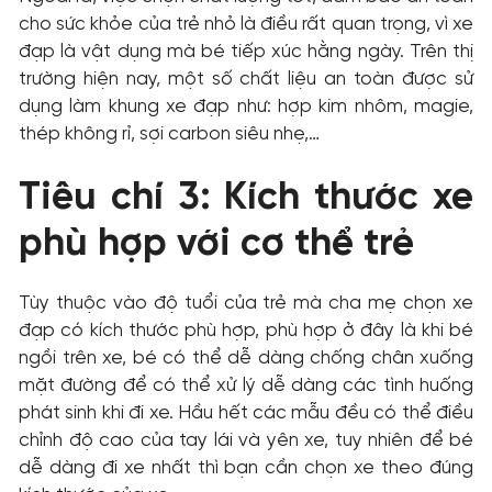
cho sức khỏe của trẻ nhỏ là điều rất quan trọng, vì xe
đạp là vật dụng mà bé tiếp xúc hằng ngày. Trên thị
trường hiện nay, một số chất liệu an toàn được sử
dụng làm khung xe đạp như: hợp kim nhôm, magie,
thép không rỉ, sợi carbon siêu nhẹ,…
Tiêu chí 3: Kích thước xe
phù hợp với cơ thể trẻ
Tùy thuộc vào độ tuổi của trẻ mà cha mẹ chọn xe
đạp có kích thước phù hợp, phù hợp ở đây là khi bé
ngồi trên xe, bé có thể dễ dàng chống chân xuống
mặt đường để có thể xử lý dễ dàng các tình huống
phát sinh khi đi xe. Hầu hết các mẫu đều có thể điều
chỉnh độ cao của tay lái và yên xe, tuy nhiên để bé
dễ dàng đi xe nhất thì bạn cần chọn xe theo đúng