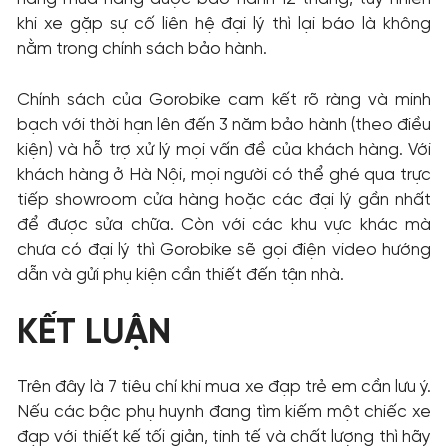
khi xe gặp sự cố liên hệ đại lý thì lại báo là không
nằm trong chính sách bảo hành.
Chính sách của Gorobike cam kết rõ ràng và minh
bạch với thời hạn lên đến 3 năm bảo hành (theo điều
kiện) và hỗ trợ xử lý mọi vấn đề của khách hàng. Với
khách hàng ở Hà Nội, mọi người có thể ghé qua trực
tiếp showroom cửa hàng hoặc các đại lý gần nhất
để được sửa chữa. Còn với các khu vực khác mà
chưa có đại lý thì Gorobike sẽ gọi điện video hướng
dẫn và gửi phụ kiện cần thiết đến tận nhà.
KẾT LUẬN
Trên đây là 7 tiêu chí khi mua xe đạp trẻ em cần lưu ý.
Nếu các bậc phụ huynh đang tìm kiếm một chiếc xe
đạp với thiết kế tối giản, tinh tế và chất lượng thì hãy