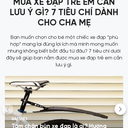
MUA XE ĐẠP TRẺ EM CẦN
LƯU Ý GÌ? 7 TIÊU CHÍ DÀNH
CHO CHA MẸ
Bạn muốn chọn cho bé một chiếc xe đạp “phù
hợp” mang lại đúng lợi ích mà mình mong muốn
nhưng không biết bắt đầu từ đâu? 7 tiêu chí dưới
đây sẽ giúp bạn nắm được mua xe đạp trẻ em cần
lưu ý gì.
BÀI VIẾT
Tấm chắn bùn xe đạp là gì? Hướng