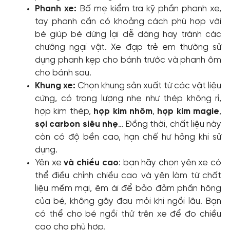
Phanh xe:
Bố mẹ kiểm tra kỹ phần phanh xe,
tay phanh cần có khoảng cách phù hợp với
bé giúp bé dừng lại dễ dàng hay tránh các
chướng ngại vật. Xe đạp trẻ em thường sử
dụng phanh kẹp cho bánh trước và phanh ôm
cho bánh sau.
Khung xe:
Chọn khung sản xuất từ các vật liệu
cứng, có trọng lượng nhẹ như thép không rỉ,
hợp kim thép,
hợp kim nhôm
,
hợp kim magie
,
sợi carbon siêu nhẹ
… Đồng thời, chất liệu này
còn có độ bền cao, hạn chế hư hỏng khi sử
dụng.
Yên xe
và chiều cao
: bạn hãy chọn yên xe có
thể điều chỉnh chiều cao và yên làm từ chất
liệu mềm mại, êm ái để bảo đảm phần hông
của bé, không gây đau mỏi khi ngồi lâu. Bạn
có thể cho bé ngồi thử trên xe để đo chiều
cao cho phù hợp.