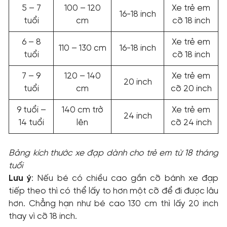
5 – 7
100 – 120
Xe trẻ em
16-18 inch
tuổi
cm
cỡ 18 inch
6 – 8
Xe trẻ em
110 – 130 cm
16-18 inch
tuổi
cỡ 18 inch
7 – 9
120 – 140
Xe trẻ em
20 inch
tuổi
cm
cỡ 20 inch
9 tuổi –
140 cm trở
Xe trẻ em
24 inch
14 tuổi
lên
cỡ 24 inch
Bảng kích thước xe đạp dành cho trẻ em từ 18 tháng
tuổi
Lưu ý
: Nếu bé có chiều cao gần cỡ bánh xe đạp
tiếp theo thì có thể lấy to hơn một cỡ để đi được lâu
hơn. Chẳng hạn như bé cao 130 cm thì lấy 20 inch
thay vì cỡ 18 inch.