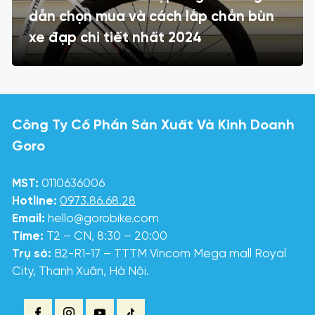
dẫn chọn mua và cách lắp chắn bùn
xe đạp chi tiết nhất 2024
Công Ty Cổ Phần Sản Xuất Và Kinh Doanh
Goro
MST:
0110636006
Hotline:
0973.86.68.28
Email:
hello@gorobike.com
Time:
T2 – CN, 8:30 – 20:00
Trụ sở:
B2-R1-17 – TTTM Vincom Mega mall Royal
City, Thanh Xuân, Hà Nội.