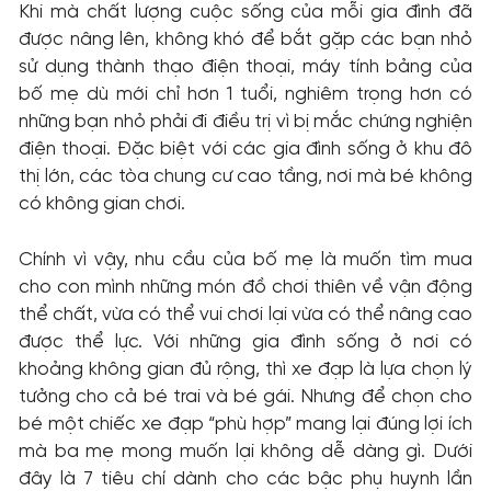
Khi mà chất lượng cuộc sống của mỗi gia đình đã
được nâng lên, không khó để bắt gặp các bạn nhỏ
sử dụng thành thạo điện thoại, máy tính bảng của
bố mẹ dù mới chỉ hơn 1 tuổi, nghiêm trọng hơn có
những bạn nhỏ phải đi điều trị vì bị mắc chứng nghiện
điện thoại. Đặc biệt với các gia đình sống ở khu đô
thị lớn, các tòa chung cư cao tầng, nơi mà bé không
có không gian chơi.
Chính vì vậy, nhu cầu của bố mẹ là muốn tìm mua
cho con mình những món đồ chơi thiên về vận động
thể chất, vừa có thể vui chơi lại vừa có thể nâng cao
được thể lực. Với những gia đình sống ở nơi có
khoảng không gian đủ rộng, thì xe đạp là lựa chọn lý
tưởng cho cả bé trai và bé gái. Nhưng để chọn cho
bé một chiếc xe đạp “phù hợp” mang lại đúng lợi ích
mà ba mẹ mong muốn lại không dễ dàng gì. Dưới
đây là 7 tiêu chí dành cho các bậc phụ huynh lần